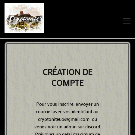
ACCUEIL
À PROPOS
CRÉATION DE
COMPTE
CRYPTONITE
WIKI
Pour vous inscrire, envoyer un
courriel avec vos identifiant au
STATUT
cryptoniteuo@gmail.com ou
venez voir un admin sur discord.
Prévoyez un délai maximum de