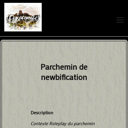
ACCUEIL
À PROPOS
Parchemin de
newbification
CRYPTONITE
WIKI
STATUT
Description
Contexte Roleplay du parchemin